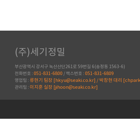
(주)세기정밀
부산광역시 강서구 녹산산단261로 59번길 6(송정동 1563-6)
051-831-6800
051-831-6809
전화번호 :
/ 팩스번호 :
류현기 팀장 [hkyu@seaki.co.kr] / 박창현 대리 [chpark@
영업팀 :
이지훈 실장 [jihoon@seaki.co.kr]
관리팀 :